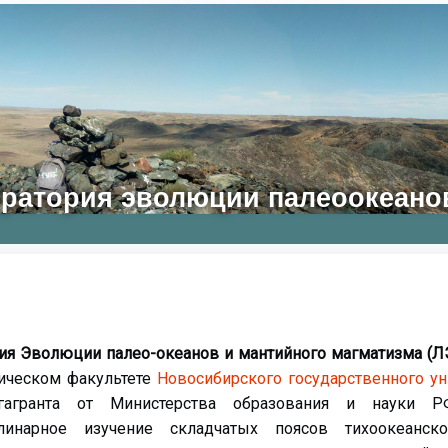
люции палеоокеанов и ма
ия Эволюции палео-океанов и мантийного магматизма (
зическом факультете
Новосибирского государственного у
агранта от Министерства образования и науки Р
плинарное изучение складчатых поясов тихоокеанск