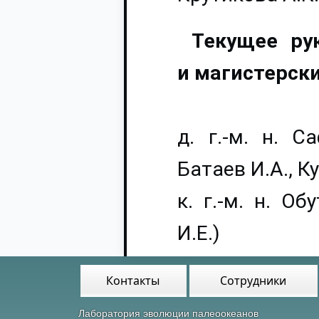
Текущее ру
и магистерск
д. г.-м. н. 
Батаев И.А., Ку
к. г.-м. н. О
И.Е.)
Контакты
Сотрудники
Лаборатория эволюции палеоокеанов