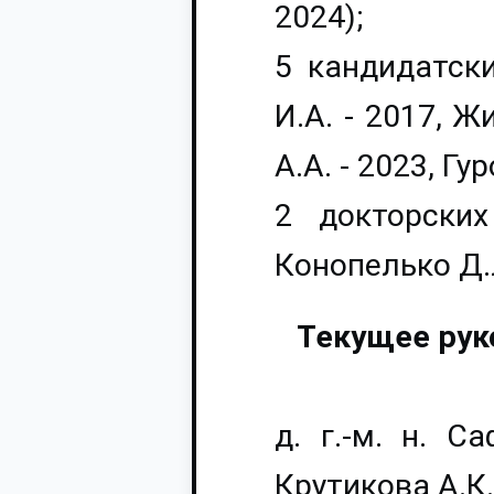
2024);
5 кандидатски
И.А. - 2017, Ж
А.А. - 2023, Гур
2 докторских
Конопелько Д.Л
Текущее рук
д. г.-м. н. С
Крутикова А.К.