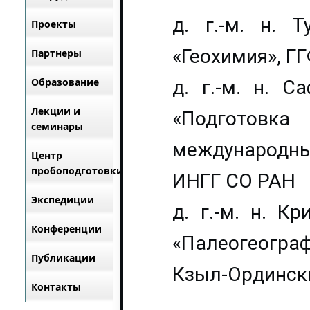
д. г.-м. н. 
Проекты
«Геохимия», Г
Партнеры
Образование
д. г.-м. н. С
Лекции и
«Подгото
семинары
международны
Центр
пробоподготовки
ИНГГ СО РАН
Экспедиции
д. г.-м. н. К
Конференции
«Палеогеогр
Публикации
Кзыл-Ордински
Контакты